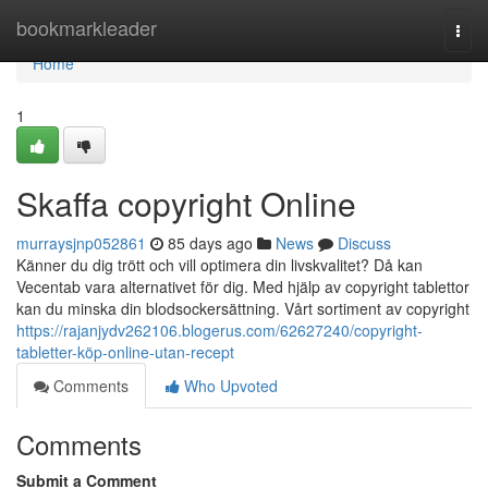
Home
bookmarkleader
Togg
navi
Home
1
Skaffa copyright Online
murraysjnp052861
85 days ago
News
Discuss
Känner du dig trött och vill optimera din livskvalitet? Då kan
Vecentab vara alternativet för dig. Med hjälp av copyright tablettor
kan du minska din blodsockersättning. Vårt sortiment av copyright
https://rajanjydv262106.blogerus.com/62627240/copyright-
tabletter-köp-online-utan-recept
Comments
Who Upvoted
Comments
Submit a Comment