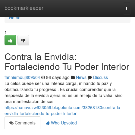
Home
bookmarkleader
Togg
navi
Home
1
Contra la Envidia:
Fortaleciendo Tu Poder Interior
fanniemouj809504
86 days ago
News
Discuss
La celos puede ser una intensa carga, minando tu paz y
obstaculizando tu progreso . Es crucial comprender que la
respuesta de la envidia ajena no es un reflejo de tu valía, sino
una manifestación de sus
https://nanavqzw923059.blogolenta.com/38268180/contra-la-
envidia-fortaleciendo-tu-poder-interior
Comments
Who Upvoted