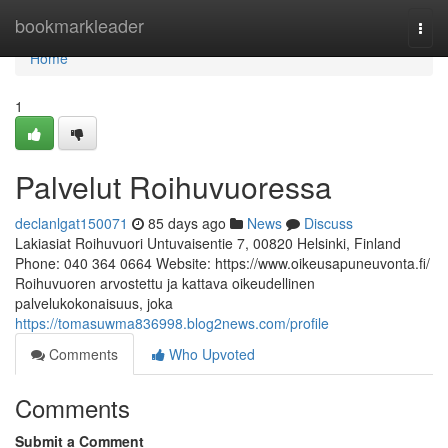
Home
bookmarkleader
Togg
navi
Home
1
Palvelut Roihuvuoressa
declanlgat150071
85 days ago
News
Discuss
Lakiasiat Roihuvuori Untuvaisentie 7, 00820 Helsinki, Finland
Phone: 040 364 0664 Website: https://www.oikeusapuneuvonta.fi/
Roihuvuoren arvostettu ja kattava oikeudellinen
palvelukokonaisuus, joka
https://tomasuwma836998.blog2news.com/profile
Comments
Who Upvoted
Comments
Submit a Comment