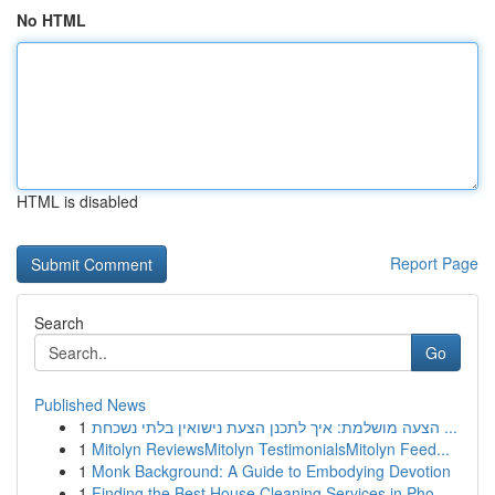
No HTML
HTML is disabled
Report Page
Search
Go
Published News
1
הצעה מושלמת: איך לתכנן הצעת נישואין בלתי נשכחת ...
1
Mitolyn ReviewsMitolyn TestimonialsMitolyn Feed...
1
Monk Background: A Guide to Embodying Devotion
1
Finding the Best House Cleaning Services in Pho...