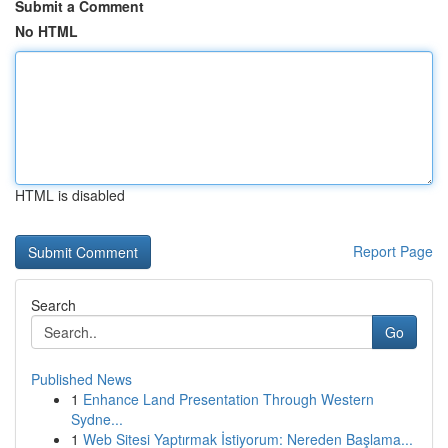
Submit a Comment
No HTML
HTML is disabled
Report Page
Search
Go
Published News
1
Enhance Land Presentation Through Western
Sydne...
1
Web Sitesi Yaptırmak İstiyorum: Nereden Başlama...