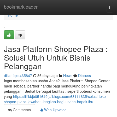
Home
bookmarkleader
Togg
navi
Home
1
Jasa Platform Shopee Plaza :
Solusi Utuh Untuk Bisnis
Pelanggan
dillanfqxd465847
86 days ago
News
Discuss
Ingin membesarkan usaha Anda? Jasa Platform Shopee Center
hadir sebagai partner handal bagi mendukung peningkatan
pelanggan . Berkat berbagai fasilitas , seperti potensi konsumen
yang
https://lillikbjb051649.jaiblogs.com/68111635/solusi-toko-
shopee-plaza-jawaban-lengkap-bagi-usaha-bapak-ibu
Comments
Who Upvoted