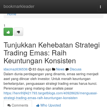
Home
bookmarkleader
Togg
navi
Home
1
Tunjukkan Kehebatan Strategi
Trading Emas: Raih
Keuntungan Konsisten
idacmaz636536
83 days ago
News
Discuss
Dalam dunia perdagangan yang dinamis, emas sering menjadi
aset yang diincar oleh investor. Untuk meraih keuntungan
berkelanjutan, penguasaan strategi trading emas harus kunci.
Perencanaan yang matang dan analisis pasar
https://henrihljf421793.targetblogs.com/40928626/menguasai-
strategi-trading-emas-raih-keuntungan-konsisten
Comments
Who Upvoted