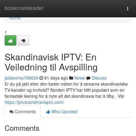
Home
bookmarkleader
Togg
navi
Home
1
Skandinavisk IPTV: En
Veiledning til Avspilling
jadaeomp768620
81 days ago
News
Discuss
Er du på jakt etter den beste måten for å streame skandinaviske
TV-kanaler og innhold? Norden IPTV har blitt populært som en
fantastisk løsning for å nyte alt det skandinavia har å tilby . Vår
https://iptvscandinaviapro.com/
Comments
Who Upvoted
Comments