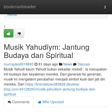
Home
bookmarkleader
Togg
navi
Home
1
Musik Yahudiym: Jantung
Budaya dan Spiritual
murrayisod918893
81 days ago
News
Discuss
Musik Yahudi kaum Yahudi bukan sekadar melodi ; ia merupakan
inti budaya dan keyakinan mereka. Dari generasi ke generasi,
musik ini mengalami perubahan menjadi simbol kuat dari jati diri
mereka. Dari
https://brendalzav285828.develop-
blog.com/49128250/musik-yahudiym-jantung-budaya-dan-
spiritual
Comments
Who Upvoted