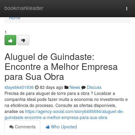
Home
bookmarkleader
Togg
navi
Home
1
Aluguel de Guindaste:
Encontre a Melhor Empresa
para Sua Obra
idayebk401936
82 days ago
News
Discuss
Precisa de para aluguel de torre para a obra ? Localizar a
companhia ideal pode fazer muita a economia no investimento e
na eficiência do processo. Consulte as ofertas disponíveis,
analise os
https://agency-social.com/story6495694/aluguel-de-
guindaste-encontre-a-melhor-empresa-para-sua-obra
Comments
Who Upvoted