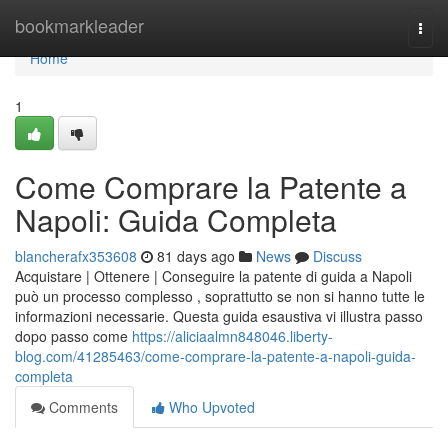
Home
bookmarkleader
Togg
navi
Home
1
Come Comprare la Patente a
Napoli: Guida Completa
blancherafx353608
81 days ago
News
Discuss
Acquistare | Ottenere | Conseguire la patente di guida a Napoli
può un processo complesso , soprattutto se non si hanno tutte le
informazioni necessarie. Questa guida esaustiva vi illustra passo
dopo passo come
https://aliciaalmn848046.liberty-
blog.com/41285463/come-comprare-la-patente-a-napoli-guida-
completa
Comments
Who Upvoted