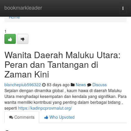
Home
bookmarkleader
Togg
navi
Home
1
Wanita Daerah Maluku Utara:
Peran dan Tantangan di
Zaman Kini
blanchepiub596322
83 days ago
News
Discuss
Sejalan dengan dinamika global , kaum hawa di daerah Maluku
Utara menghadapi kesempatan dan kendala yang signifikan. Para
wanita memiliki kontribusi yang penting dalam berbagai bidang ,
seperti
https://kadinpcprovmalut.org/
Comments
Who Upvoted