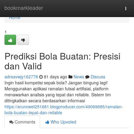
Home
bookmarkleader
Togg
navi
Home
1
Prediksi Bola Buatan: Presisi
dan Valid
adreavwjy162778
81 days ago
News
Discuss
Ingin hasil kompetisi sepak bola? Jangan bingung lagi!
Menggunakan aplikasi ramalan futsal artifisial, platform
menawarkan analisis yang tepat dan reliable. Sistem tim
ditingkatkan secara berdasarkan informasi
https://aruncwet251681.blogproducer.com/49069685/ramalan-
bola-buatan-tepat-dan-reliable
Comments
Who Upvoted