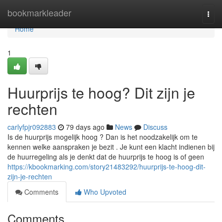
Home
bookmarkleader
Togg
navi
Home
1
Huurprijs te hoog? Dit zijn je
rechten
carlyfpjr092883
79 days ago
News
Discuss
Is de huurprijs mogelijk hoog ? Dan is het noodzakelijk om te
kennen welke aanspraken je bezit . Je kunt een klacht indienen bij
de huurregeling als je denkt dat de huurprijs te hoog is of geen
https://kbookmarking.com/story21483292/huurprijs-te-hoog-dit-
zijn-je-rechten
Comments
Who Upvoted
Comments