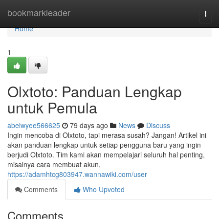
Home
bookmarkleader
Togg
navi
Home
1
Olxtoto: Panduan Lengkap
untuk Pemula
abelwyee566625
79 days ago
News
Discuss
Ingin mencoba di Olxtoto, tapi merasa susah? Jangan! Artikel ini
akan panduan lengkap untuk setiap pengguna baru yang ingin
berjudi Olxtoto. Tim kami akan mempelajari seluruh hal penting,
misalnya cara membuat akun,
https://adamhtcg803947.wannawiki.com/user
Comments
Who Upvoted
Comments