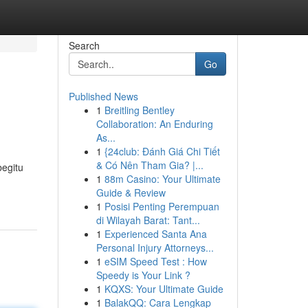
Search
Go
Published News
1
Breitling Bentley
Collaboration: An Enduring
As...
1
{24club: Đánh Giá Chi Tiết
& Có Nên Tham Gia? |...
begitu
1
88m Casino: Your Ultimate
Guide & Review
1
Posisi Penting Perempuan
di Wilayah Barat: Tant...
1
Experienced Santa Ana
Personal Injury Attorneys...
1
eSIM Speed Test : How
Speedy is Your Link ?
1
KQXS: Your Ultimate Guide
1
BalakQQ: Cara Lengkap