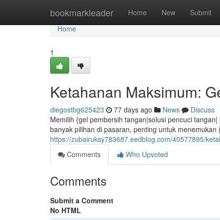
Home
bookmarkleader
Home
New
Submit
Home
1
Ketahanan Maksimum: Gel
diegostbg625423
77 days ago
News
Discuss
Memilih {gel pembersih tangan|solusi pencuci tangan|
banyak pilihan di pasaran, penting untuk menemukan {
https://zubairuksy783687.eedblog.com/40577895/keta
Comments
Who Upvoted
Comments
Submit a Comment
No HTML