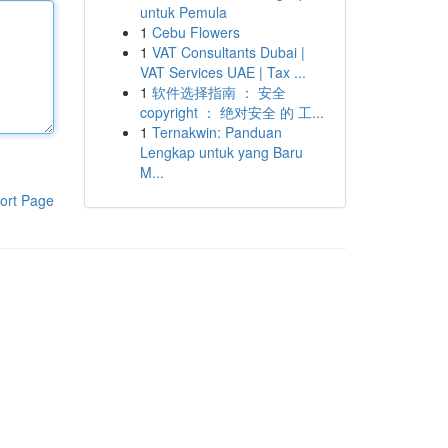
untuk Pemula
1
Cebu Flowers
1
VAT Consultants Dubai |
VAT Services UAE | Tax ...
1
软件选择指南 ： 安全
copyright ： 绝对安全 的 工...
1
Ternakwin: Panduan
Lengkap untuk yang Baru
M...
ort Page