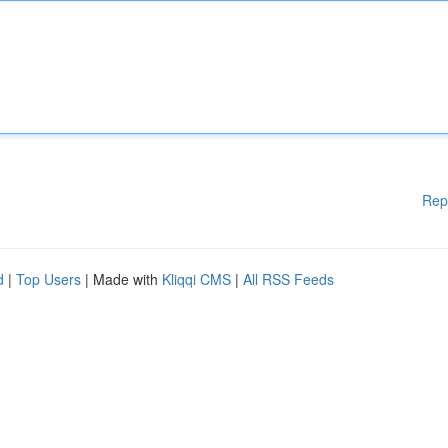
Rep
d
|
Top Users
| Made with
Kliqqi CMS
|
All RSS Feeds