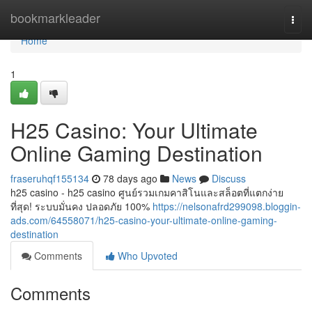
Home
bookmarkleader
Togg
navi
Home
1
H25 Casino: Your Ultimate
Online Gaming Destination
fraseruhqf155134
78 days ago
News
Discuss
h25 casino - h25 casino ศูนย์รวมเกมคาสิโนและสล็อตที่แตกง่าย
ที่สุด! ระบบมั่นคง ปลอดภัย 100%
https://nelsonafrd299098.bloggin-
ads.com/64558071/h25-casino-your-ultimate-online-gaming-
destination
Comments
Who Upvoted
Comments