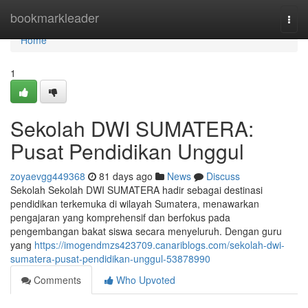
Home
bookmarkleader
Togg
navi
Home
1
Sekolah DWI SUMATERA:
Pusat Pendidikan Unggul
zoyaevgg449368
81 days ago
News
Discuss
Sekolah Sekolah DWI SUMATERA hadir sebagai destinasi
pendidikan terkemuka di wilayah Sumatera, menawarkan
pengajaran yang komprehensif dan berfokus pada
pengembangan bakat siswa secara menyeluruh. Dengan guru
yang
https://imogendmzs423709.canariblogs.com/sekolah-dwi-
sumatera-pusat-pendidikan-unggul-53878990
Comments
Who Upvoted