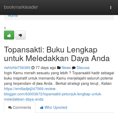
Home
bookmarkleader
Togg
navi
Home
1
Topansakti: Buku Lengkap
untuk Meledakkan Daya Anda
rishivhbl756385
77 days ago
News
Discuss
Ingin Kamu meraih sesuatu yang lebih ? Topansakti hadir sebagai
buku inspiratif untuk memandu Kamu menjelajahi seluruh potensi
yang terpendam di jiwa Anda . Berkat strategi yang teruji , Kalian
https://emiliadjej247569.review-
blogger.com/63003672/topansakti-petunjuk-lengkap-untuk-
meledakkan-daya-anda
Comments
Who Upvoted