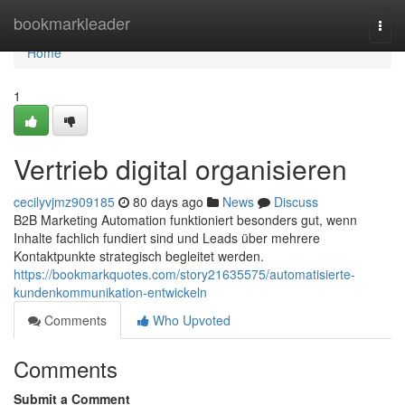
Home
bookmarkleader
Togg
navi
Home
1
Vertrieb digital organisieren
cecilyvjmz909185
80 days ago
News
Discuss
B2B Marketing Automation funktioniert besonders gut, wenn
Inhalte fachlich fundiert sind und Leads über mehrere
Kontaktpunkte strategisch begleitet werden.
https://bookmarkquotes.com/story21635575/automatisierte-
kundenkommunikation-entwickeln
Comments
Who Upvoted
Comments
Submit a Comment