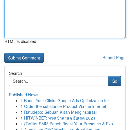
HTML is disabled
Report Page
Search
Go
Published News
1
Boost Your Clinic: Google Ads Optimization for ...
1
Order the substance Product Via the internet
1
Ratudepo: Sebuah Kisah Menginspirasi
1
HITWINBET: ทางเข้าล่าสุด อัปเดต 2024
1
{Twitter SMM Panel: Boost Your Presence & Exp...
1
Aluminium CNC Machining: Precision and