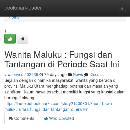
Home
bookmarkleader
Togg
navi
Home
1
Wanita Maluku : Fungsi dan
Tantangan di Periode Saat Ini
lawsonvsul202939
79 days ago
News
Discuss
Sejalan dengan dinamika masyarakat, wanita yang berada di
provinsi Maluku Utara menghadapi potensi dan masalah yang
signifikan. Kaum hawa tersebut memiliki fungsi yang krusial dalam
berbagai bidang ,
https://indexedbookmarks.com/story21400601/kaum-hawa-
maluku-utara-fungsi-dan-tantangan-di-era-kini
Comments
Who Upvoted