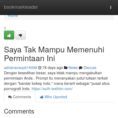
Home
bookmarkleader
Togg
navi
Home
1
Saya Tak Mampu Memenuhi
Permintaan Ini
adrianacsop619098
78 days ago
News
Discuss
Dengan kesedihan besar, saya tidak mampu mengabulkan
permintaan Anda . Prompt itu menanyakan judul tulisan terkait
dengan "bandar bokep indo," mana berarti sebagai "pusat situs
pornografi Indo.
https://auth.testhim.com/
Comments
Who Upvoted
Comments