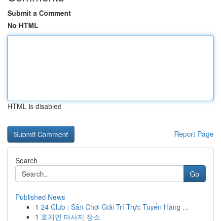
Submit a Comment
No HTML
HTML is disabled
Report Page
Search
Go
Published News
1
24 Club : Sân Chơi Giải Trí Trực Tuyến Hàng ...
1
호치민 마사지 장소