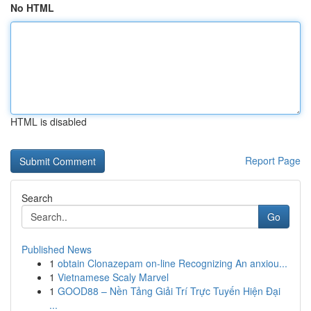
No HTML
HTML is disabled
Report Page
Search
Go
Published News
1
obtain Clonazepam on-line Recognizing An anxiou...
1
Vietnamese Scaly Marvel
1
GOOD88 – Nền Tảng Giải Trí Trực Tuyến Hiện Đại
...