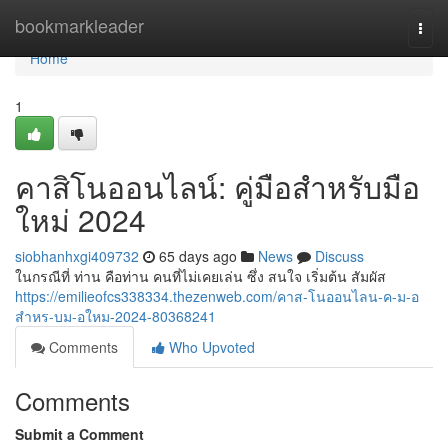
Home
bookmarkleader
Togg
navi
Home
1
คาสิโนออนไลน์: คู่มือสำหรับมือ
ใหม่ 2024
siobhanhxgi409732
65 days ago
News
Discuss
ในกรณีที่ ท่าน คือท่าน คนที่ไม่เคยเล่น ซึ่ง สนใจ เริ่มต้น สัมผัส
https://emilieofcs338334.thezenweb.com/คาส-โนออนไลน-ค-ม-อ
สำหร-บม-อใหม-2024-80368241
Comments
Who Upvoted
Comments
Submit a Comment