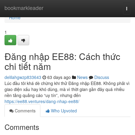
Home
bookmarkleader
Togg
navi
Home
1
Đăng nhập EE88: Cách thức
chi tiết năm
delilahgwzp833643
63 days ago
News
Discuss
Lúc đầu tôi khá dè chừng khi thử Đăng nhập EE88. Không phải vì
giao diện xấu hay khó dùng, mà vì thời gian gần đây quá nhiều
nền tảng quảng cáo “uy tín”, nhưng đến
https://ee88.ventures/dang-nhap-ee88/
Comments
Who Upvoted
Comments