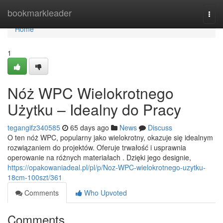
Home
bookmarkleader
Togg
navi
Home
1
Nóż WPC Wielokrotnego
Użytku – Idealny do Pracy
tegangifz340585
65 days ago
News
Discuss
O ten nóż WPC, popularny jako wielokrotny, okazuje się idealnym
rozwiązaniem do projektów. Oferuje trwałość i usprawnia
operowanie na różnych materiałach . Dzięki jego designie,
https://opakowaniadeal.pl/pl/p/Noz-WPC-wielokrotnego-uzytku-
18cm-100szt/361
Comments
Who Upvoted
Comments