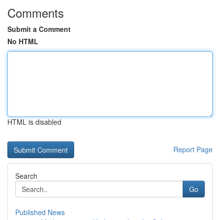
Comments
Submit a Comment
No HTML
HTML is disabled
Report Page
Search
Go
Published News