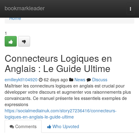
Home
bookmarkleader
Togg
navi
Home
1
Connecteurs Logiques en
Anglais : Le Guide Ultime
emilieyktl104920
62 days ago
News
Discuss
Maîtriser les connecteurs logiques en anglais est crucial pour
développer votre discours et augmenter vos raisonnements plus
convaincants. Ce manuel présente les essentiels exemples de
expressions
https://socialmediainuk.com/story27236416/connecteurs-
logiques-en-anglais-le-guide-ultime
Comments
Who Upvoted