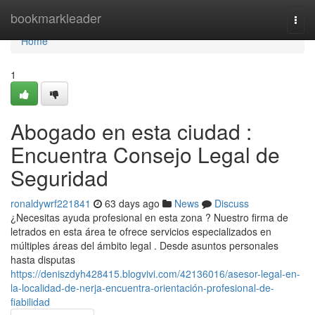
Home
bookmarkleader
Togg
navi
Home
1
Abogado en esta ciudad :
Encuentra Consejo Legal de
Seguridad
ronaldywrf221841
63 days ago
News
Discuss
¿Necesitas ayuda profesional en esta zona ? Nuestro firma de
letrados en esta área te ofrece servicios especializados en
múltiples áreas del ámbito legal . Desde asuntos personales
hasta disputas
https://deniszdyh428415.blogvivi.com/42136016/asesor-legal-en-
la-localidad-de-nerja-encuentra-orientación-profesional-de-
fiabilidad