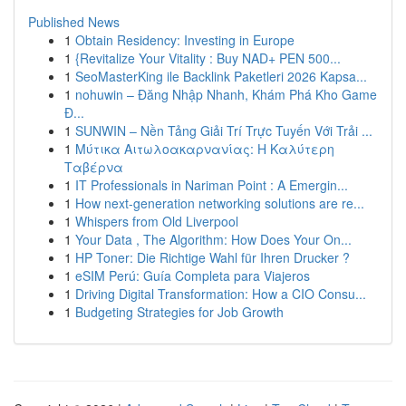
Published News
1
Obtain Residency: Investing in Europe
1
{Revitalize Your Vitality : Buy NAD+ PEN 500...
1
SeoMasterKing ile Backlink Paketleri 2026 Kapsa...
1
nohuwin – Đăng Nhập Nhanh, Khám Phá Kho Game
Đ...
1
SUNWIN – Nền Tảng Giải Trí Trực Tuyến Với Trải ...
1
Μύτικα Αιτωλοακαρνανίας: Η Καλύτερη
Ταβέρνα
1
IT Professionals in Nariman Point : A Emergin...
1
How next-generation networking solutions are re...
1
Whispers from Old Liverpool
1
Your Data , The Algorithm: How Does Your On...
1
HP Toner: Die Richtige Wahl für Ihren Drucker ?
1
eSIM Perú: Guía Completa para Viajeros
1
Driving Digital Transformation: How a CIO Consu...
1
Budgeting Strategies for Job Growth