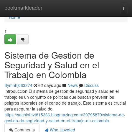
Home
bookmarkleader
Togg
navi
Home
1
Sistema de Gestion de
Seguridad y Salud en el
Trabajo en Colombia
lilymnhj063274
62 days ago
News
Discuss
Introduccion El sistema de gestión de seguridad y salud en el
trabajo es un conjunto de politicas que buscan prevenir los
peligros laborales en el centro de trabajo. Este sistema es crucial
para asegurar la salud de
https://sachinthvt815366.blogmazing.com/39795879/sistema-de-
gestion-de-seguridad-y-salud-en-el-trabajo-en-colombia
Comments
Who Upvoted