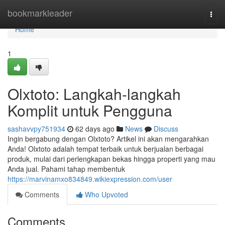
Home
bookmarkleader
Togg
navi
Home
1
Olxtoto: Langkah-langkah
Komplit untuk Pengguna
sashavvpy751934
62 days ago
News
Discuss
Ingin bergabung dengan Olxtoto? Artikel ini akan mengarahkan
Anda! Olxtoto adalah tempat terbaik untuk berjualan berbagai
produk, mulai dari perlengkapan bekas hingga properti yang mau
Anda jual. Pahami tahap membentuk
https://marvinamxo834849.wikiexpression.com/user
Comments
Who Upvoted
Comments