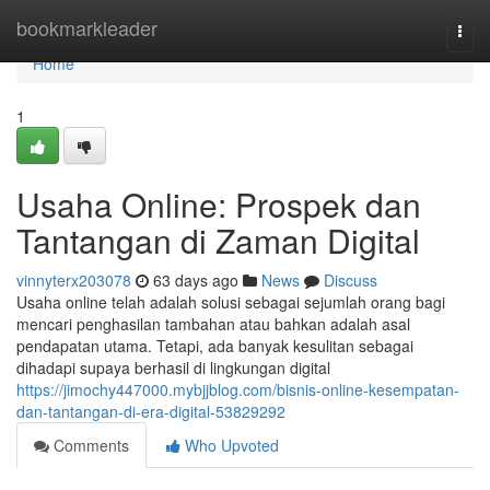
Home
bookmarkleader
Togg
navi
Home
1
Usaha Online: Prospek dan
Tantangan di Zaman Digital
vinnyterx203078
63 days ago
News
Discuss
Usaha online telah adalah solusi sebagai sejumlah orang bagi
mencari penghasilan tambahan atau bahkan adalah asal
pendapatan utama. Tetapi, ada banyak kesulitan sebagai
dihadapi supaya berhasil di lingkungan digital
https://jimochy447000.mybjjblog.com/bisnis-online-kesempatan-
dan-tantangan-di-era-digital-53829292
Comments
Who Upvoted