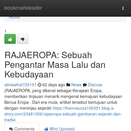
Home
bookmarkleader
Togg
navi
Home
1
RAJAEROPA: Sebuah
Pengantar Masa Lalu dan
Kebudayaan
aliviawhat725151
62 days ago
News
Discuss
{RAJAEROPA, yang dikenal sebagai Kerajaan Eropa,
memberikan tinjauan menarik mengenai kemajuan kebudayaan
Benua Eropa . Dari era mula, artikel tersebut bertujuan untuk
dengan meninjau sejarah
https://ihannauvza156351.blog-a-
story.com/23481356/rajaeropa-sebuah-gambaran-sejarah-dan-
tradisi
Comments
Who Upvoted