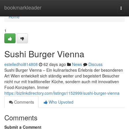
Home
bookmarkleader
Togg
navi
Home
1
Sushi Burger Vienna
estelledhol814808
62 days ago
News
Discuss
Sushi Burger Vienna – Ein kulinarisches Erlebnis der besonderen
Art Wien entwickelt sich ständig weiter und begeistert Besucher
nicht nur mit traditioneller Küche, sondern auch mit innovativen
Food-Konzepten. Immer
https://bizlinkdirectory.com/listings1152999/sushi-burger-vienna
Comments
Who Upvoted
Comments
Submit a Comment