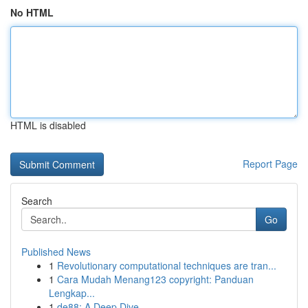
No HTML
HTML is disabled
Report Page
Search
Go
Published News
1
Revolutionary computational techniques are tran...
1
Cara Mudah Menang123 copyright: Panduan
Lengkap...
1
de88: A Deep Dive