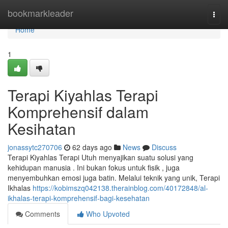
Home
bookmarkleader
Togg
navi
Home
1
Terapi Kiyahlas Terapi
Komprehensif dalam
Kesihatan
jonassytc270706
62 days ago
News
Discuss
Terapi Kiyahlas Terapi Utuh menyajikan suatu solusi yang
kehidupan manusia . Ini bukan fokus untuk fisik , juga
menyembuhkan emosi juga batin. Melalui teknik yang unik, Terapi
Ikhalas
https://kobimszq042138.therainblog.com/40172848/al-
ikhalas-terapi-komprehensif-bagi-kesehatan
Comments
Who Upvoted