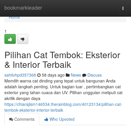
Home
bookmarkleader
Togg
navi
Home
1
Pilihan Cat Tembok: Eksterior
& Interior Terbaik
sahilvhpd357368
58 days ago
News
Discuss
Memilih warna cat dinding yang tepat untuk bangunan Anda
adalah langkah penting. Untuk bagian luar , pertimbangkan cat
exterior yang tahan cuaca dan UV. Pilihan unggulan meliputi cat
akrilik dengan daya
https://chiarajlsm146534.therainblog.com/40123134/pilihan-cat-
tembok-eksterior-interior-terbaik
Comments
Who Upvoted