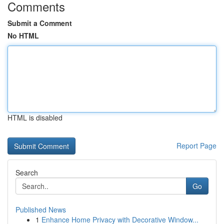
Comments
Submit a Comment
No HTML
HTML is disabled
Report Page
Search
Go
Published News
1
Enhance Home Privacy with Decorative Window...