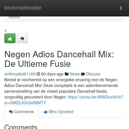
Home
bookmarkleader
Togg
navi
Home
1
Negen Adios Dancehall Mix:
De Ultieme Fusie
aoifevyds461169
60 days ago
News
Discuss
Bereid je voorbereid op een energieke ervaring met de Negen
Adios Dancehall Mix! Deze compilatie is een adembenemende
samensmelting van de meest populaire Dancehall beats,
zorgvuldig gecureerd door Negen.
https://youtu.be/4N9DixaVr3s?
si=iVMDLiIGQteNfMTY
Comments
Who Upvoted
Comments