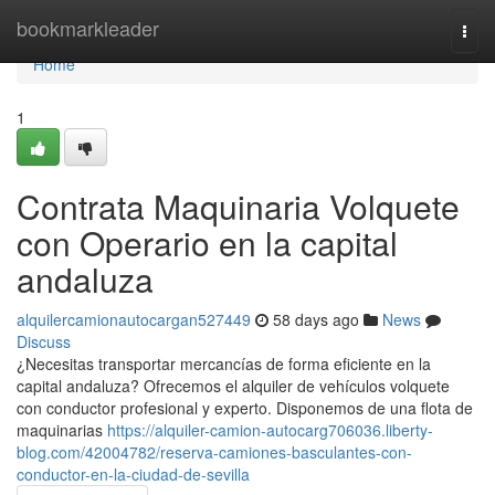
Home
bookmarkleader
Togg
navi
Home
1
Contrata Maquinaria Volquete
con Operario en la capital
andaluza
alquilercamionautocargan527449
58 days ago
News
Discuss
¿Necesitas transportar mercancías de forma eficiente en la
capital andaluza? Ofrecemos el alquiler de vehículos volquete
con conductor profesional y experto. Disponemos de una flota de
maquinarias
https://alquiler-camion-autocarg706036.liberty-
blog.com/42004782/reserva-camiones-basculantes-con-
conductor-en-la-ciudad-de-sevilla