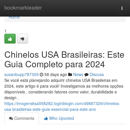
Home
bookmarkleader
Togg
navi
Home
1
Chinelos USA Brasileiras: Este
Guia Completo para 2024
susanbupp787309
58 days ago
News
Discuss
Se você está planejando adquirir chinelos USA Brasileiras em
2024, este artigo é para você! Investigamos as melhores opções
disponíveis , considerando fatores como valor, durabilidade e
design .
https://imogensksa558282.loginblogin.com/49887329/chinelos-
usa-brasileiras-este-guia-essencial-para-este-ano
Comments
Who Upvoted