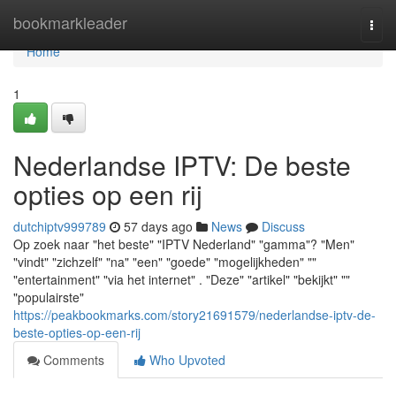
Home
bookmarkleader
Togg
navi
Home
1
Nederlandse IPTV: De beste
opties op een rij
dutchiptv999789
57 days ago
News
Discuss
Op zoek naar "het beste" "IPTV Nederland" "gamma"? "Men"
"vindt" "zichzelf" "na" "een" "goede" "mogelijkheden" ""
"entertainment" "via het internet" . "Deze" "artikel" "bekijkt" ""
"populairste"
https://peakbookmarks.com/story21691579/nederlandse-iptv-de-
beste-opties-op-een-rij
Comments
Who Upvoted