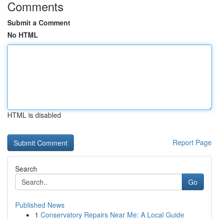
Comments
Submit a Comment
No HTML
HTML is disabled
Report Page
Search
Go
Published News
1
Conservatory Repairs Near Me: A Local Guide