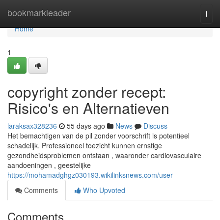
Home
bookmarkleader
Togg
navi
Home
1
copyright zonder recept:
Risico's en Alternatieven
laraksax328236
55 days ago
News
Discuss
Het bemachtigen van de pil zonder voorschrift is potentieel
schadelijk. Professioneel toezicht kunnen ernstige
gezondheidsproblemen ontstaan , waaronder cardiovasculaire
aandoeningen , geestelijke
https://mohamadghgz030193.wikilinksnews.com/user
Comments
Who Upvoted
Comments