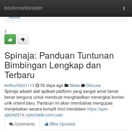
Home
bookmarkleader
Togg
navi
Home
1
Spinaja: Panduan Tuntunan
Bimbingan Lengkap dan
Terbaru
keithurhl241113
55 days ago
News
Discuss
Spinaja adalah alat aplikasi platform yang sangat amat benar-
benar berguna untuk membuat menghasilkan merangkai konten
unik orisinil baru. Panduan ini akan membahas mengupas
menjelaskan secara komplit rinci mendalam
https://spin-
aja042574.nytechwiki.com/user
Comments
Who Upvoted