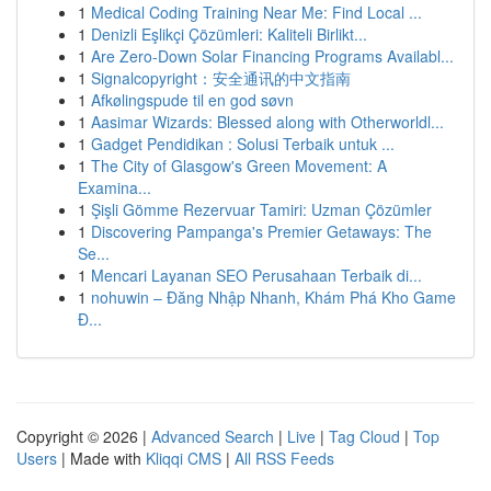
1
Medical Coding Training Near Me: Find Local ...
1
Denizli Eşlikçi Çözümleri: Kaliteli Birlikt...
1
Are Zero-Down Solar Financing Programs Availabl...
1
Signalcopyright：安全通讯的中文指南
1
Afkølingspude til en god søvn
1
Aasimar Wizards: Blessed along with Otherworldl...
1
Gadget Pendidikan : Solusi Terbaik untuk ...
1
The City of Glasgow's Green Movement: A
Examina...
1
Şişli Gömme Rezervuar Tamiri: Uzman Çözümler
1
Discovering Pampanga's Premier Getaways: The
Se...
1
Mencari Layanan SEO Perusahaan Terbaik di...
1
nohuwin – Đăng Nhập Nhanh, Khám Phá Kho Game
Đ...
Copyright © 2026 |
Advanced Search
|
Live
|
Tag Cloud
|
Top
Users
| Made with
Kliqqi CMS
|
All RSS Feeds