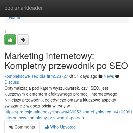
Home
bookmarkleader
Home
1
Marketing internetowy:
Kompletny przewodnik po SEO
kompleksowe-seo-dla-firm523727
54 days ago
News
Discuss
Optymalizacja pod kątem wyszukiwarek, czyli SEO, jest
kluczowym elementem efektywnego promocji internetowego .
Niniejszy przewodnik pojedynczo omawia kluczowe aspekty
związane z widocznością witryny w
https://profesjonalnepozycjonowa469253.sharebyblog.com/4162091
internetowy-kompletny-przewodnik-po-seo
Comments
Who Upvoted