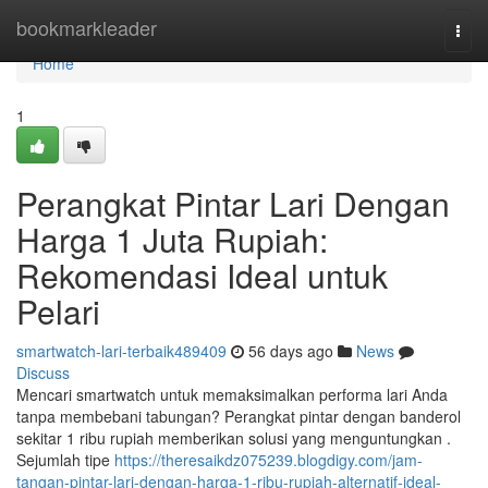
Home
bookmarkleader
Togg
navi
Home
1
Perangkat Pintar Lari Dengan
Harga 1 Juta Rupiah:
Rekomendasi Ideal untuk
Pelari
smartwatch-lari-terbaik489409
56 days ago
News
Discuss
Mencari smartwatch untuk memaksimalkan performa lari Anda
tanpa membebani tabungan? Perangkat pintar dengan banderol
sekitar 1 ribu rupiah memberikan solusi yang menguntungkan .
Sejumlah tipe
https://theresaikdz075239.blogdigy.com/jam-
tangan-pintar-lari-dengan-harga-1-ribu-rupiah-alternatif-ideal-