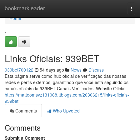
Home
bookmarkleader
Togg
navi
Home
1
Links Oficiais: 939BET
939bet700122
54 days ago
News
Discuss
Esta página serve como hub oficial de verificação das nossas
redes e perfis externos, garantindo que você está seguindo os
canais oficiais da 939BET Canais Verificados: Website Oficial:
https://matteomsvz131068.ttblogs.com/20306215/links-oficiais-
939bet
Comments
Who Upvoted
Comments
Submit a Comment