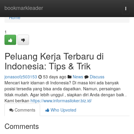
Home
bookmarkleader
Togg
navi
Home
1
Peluang Kerja Terbaru di
Indonesia: Tips & Trik
jonasoofz503153
53 days ago
News
Discuss
Mencari karir idaman di Indonesia? Di masa kini ada banyak
posisi tersedia yang bisa anda dapatkan. Namun, persaingan
tidak mudah. Agar lebih unggul , siapkan diri Anda dengan baik .
Kami berikan
https://www.informasiloker.biz.id/
Comments
Who Upvoted
Comments