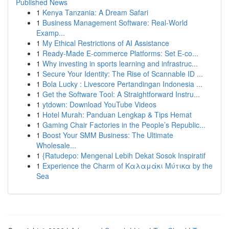
Published News
1
Kenya Tanzania: A Dream Safari
1
Business Management Software: Real-World
Examp...
1
My Ethical Restrictions of AI Assistance
1
Ready-Made E-commerce Platforms: Set E-co...
1
Why investing in sports learning and infrastruc...
1
Secure Your Identity: The Rise of Scannable ID ...
1
Bola Lucky : Livescore Pertandingan Indonesia ...
1
Get the Software Tool: A Straightforward Instru...
1
ytdown: Download YouTube Videos
1
Hotel Murah: Panduan Lengkap & Tips Hemat
1
Gaming Chair Factories in the People’s Republic...
1
Boost Your SMM Business: The Ultimate
Wholesale...
1
{Ratudepo: Mengenal Lebih Dekat Sosok Inspiratif
1
Experience the Charm of Καλαμάκι Μύτικα by the
Sea