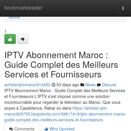
Home
bookmarkleader
Togg
navi
Home
1
IPTV Abonnement Maroc :
Guide Complet des Meilleurs
Services et Fournisseurs
acheteriptvmaroc914452
53 days ago
News
Discuss
IPTV Abonnement Maroc : Guide Complet des Meilleurs Services
et Fournisseurs L'IPTV s'est imposé comme une solution
incontournable pour regarder la télévision au Maroc. Que vous
soyez à Casablanca, Rabat ou dans
https://acheter-iptv-
maroc929755.blogolenta.com/38817418/iptv-abonnement-maroc-
guide-complet-des-meilleurs-services-et-fournisseurs
Comments
Who Upvoted