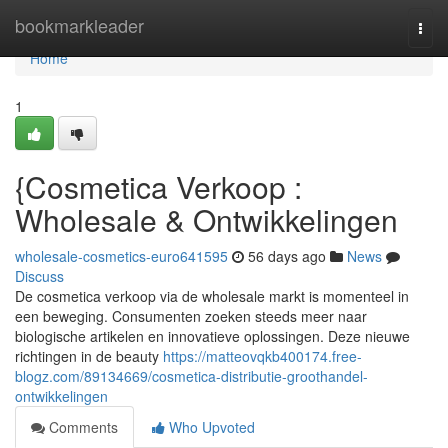
Home
bookmarkleader
Togg
navi
Home
1
{Cosmetica Verkoop :
Wholesale & Ontwikkelingen
wholesale-cosmetics-euro641595
56 days ago
News
Discuss
De cosmetica verkoop via de wholesale markt is momenteel in
een beweging. Consumenten zoeken steeds meer naar
biologische artikelen en innovatieve oplossingen. Deze nieuwe
richtingen in de beauty
https://matteovqkb400174.free-
blogz.com/89134669/cosmetica-distributie-groothandel-
ontwikkelingen
Comments
Who Upvoted